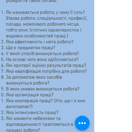
розкриття таких питань:
Як називається робота, у чому її суть?
(Назва роботи, спеціальності, професії,
посади, можливого робочого місця,
тобто опис істотних характеристик і
видових особливостей праці.)
Яка ефективність і мета роботи?
Що є предметом праці?
У який спосіб виконується робота?
На основі чого вона здійснюється?
Які критерії оцінки результатів праці?
Яка кваліфікація потрібна для роботи?
За допомогою яких засобів
виконується робота?
В яких умовах виконується робота?
Яка організація праці?
Яка кооперація праці? (Хто, що і з ким
виготовляє?)
Яка інтенсивність праці?
Які моменти небезпеки та
відповідальності трапляються в
процесі роботи?