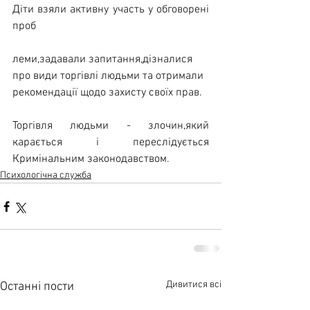
Діти взяли активну участь у обговорені 
проб
леми,задавали запитання,дізналися 
про види торгівлі людьми та отримали 
рекомендації щодо захисту своїх прав.  
Торгівля людьми - злочин,який 
карається і переслідується  
Кримінальним законодавством.
Психологічна служба
Дивитися всі
Останні пости