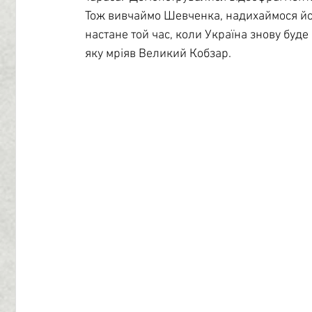
Тож вивчаймо Шевченка, надихаймося йо
настане той час, коли Україна знову буде
яку мріяв Великий Кобзар.