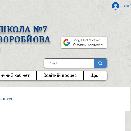
Уві
А ШКОЛА №7
 ВОРОБЙОВА
І
ичний кабінет
Освітній процес
Ще...
уватися