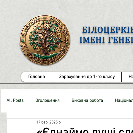
БІЛОЦЕРКІ
ІМЕНІ ГЕН
Головна
Зарахування до 1-го класу
Н
All Posts
Оголошення
Виховна робота
Націонал
17 бер. 2025 р.
СТОП-Булінг!
Методична робота
ЗНО
Роб