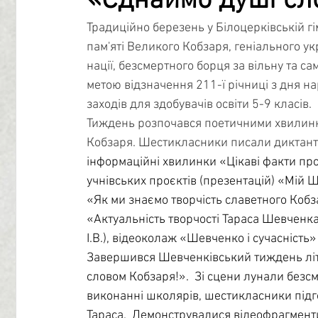
«Єднаймо душі сл
Традиційно березень у Білоцерківській 
Профорієнтація
Бібліотечний центр
Психологі
пам'яті Великого Кобзаря, геніального у
нації, безсмертного борця за вільну та с
метою відзначення 211-ї річниці з дня н
Учнівське самоврядування
заходів для здобувачів освіти 5-9 класів.
Тиждень розпочався поетичними хвилинкам
Кобзаря. Шестикласники писали диктанти
інформаційні хвилинки «Цікаві факти про 
учнівських проєктів (презентацій) «Мій Ше
«Як ми знаємо творчість славетного Кобзар
«Актуальність творчості Тараса Шевченка: 
І.В.), відеоколаж «Шевченко і сучасність» 
Завершився Шевченківський тиждень лі
словом Кобзаря!».  Зі сцени лунали безсме
виконанні школярів, шестикласники підг
Тараса.  Демонструвалися відеофрагменти