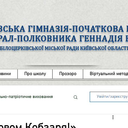
ВСЬКА ГІМНАЗІЯ-ПОЧАТКОВ
ЕРАЛ-ПОЛКОВНИКА ГЕННАДІЯ
БІЛОЦЕРКІВСЬКОЇ МІСЬКОЇ РАДИ КИЇВСЬКОЇ ОБЛАСТ
овини
Про школу
Прозоро
Віртуальний метод
ьно-патріотичне виховання
Увійти/зареєстр
ота з обдарованими