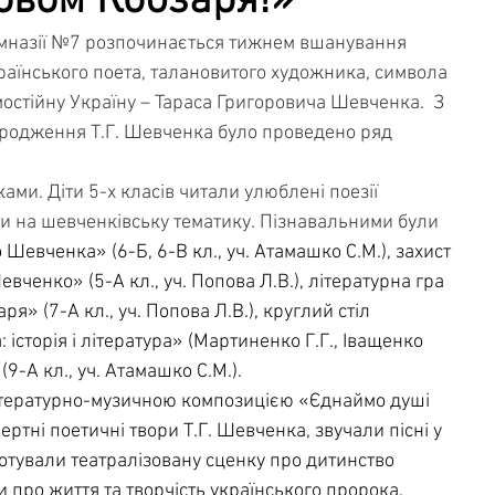
овом Кобзаря!»
гімназії №7 розпочинається тижнем вшанування 
чна служба
Освітня безпека
країнського поета, талановитого художника, символа 
амостійну Україну – Тараса Григоровича Шевченка.  З 
ародження Т.Г. Шевченка було проведено ряд 
и. Діти 5-х класів читали улюблені поезії 
 на шевченківську тематику. Пізнавальними були 
Шевченка» (6-Б, 6-В кл., уч. Атамашко С.М.), захист 
вченко» (5-А кл., уч. Попова Л.В.), літературна гра 
я» (7-А кл., уч. Попова Л.В.), круглий стіл 
історія і література» (Мартиненко Г.Г., Іващенко 
(9-А кл., уч. Атамашко С.М.).
тературно-музичною композицією «Єднаймо душі 
ртні поетичні твори Т.Г. Шевченка, звучали пісні у 
отували театралізовану сценку про дитинство 
 про життя та творчість українського пророка.