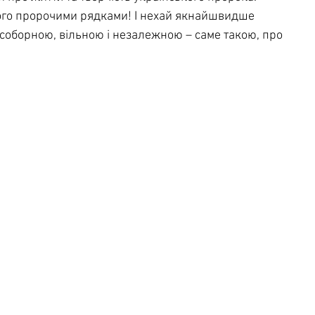
го пророчими рядками! І нехай якнайшвидше 
 соборною, вільною і незалежною – саме такою, про 