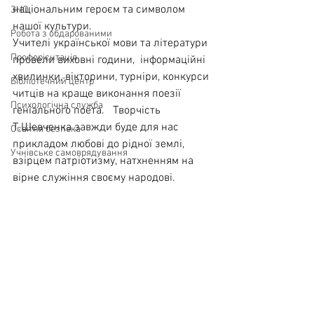
національним героєм та символом 
ЗНО
нашої культури.   
Робота з обдарованими
Учителі української мови та літератури 
Профорієнтація
провели виховні години,  інформаційні 
хвилинки, вікторини, турніри, конкурси 
Бібліотечний центр
читців на краще виконання поезії  
Психологічна служба
геніального поета.   Творчість 
Т.Шевченка завжди буде для нас 
Освітня безпека
прикладом любові до рідної землі, 
Учнівське самоврядування
взірцем патріотизму, натхненням на 
вірне служіння своєму народові.