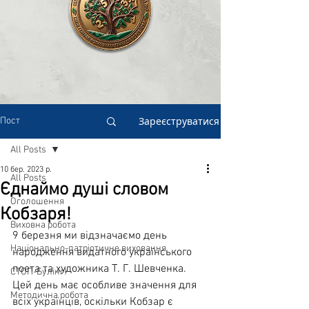
Зареєструватися
Пост
All Posts
10 бер. 2023 р.
All Posts
Єднаймо душі словом
Оголошення
Кобзаря!
Виховна робота
9 березня ми відзначаємо день 
Національно-патріотичне виховання
народження видатного українського 
поета та художника Т. Г. Шевченка. 
СТОП-Булінг!
Цей день має особливе значення для 
Методична робота
всіх українців, оскільки Кобзар є 