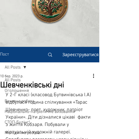
Зареєструватися
Пост
All Posts
10 бер. 2023 р.
All Posts
Шевченківські дні
Оголошення
У 2-Г класі (класовод Бутвинівська І.А)  
Виховна робота
відбулася година спілкування «Тарас 
Шевченко- поет, художник, патріот 
Національно-патріотичне виховання
України». Діти дізналися цікаві  факти 
СТОП-Булінг!
з життя Кобзаря. Побували у 
віртуальній художній галереї. 
Методична робота