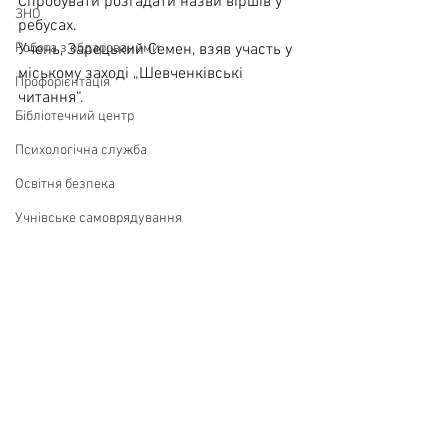
Спробувати розгадати назви віршів у 
ЗНО
ребусах. 
Робота з обдарованими
Учень, Зарецький Семен, взяв участь у 
міському заході „Шевченківські 
Профорієнтація
читання“.
Бібліотечний центр
Психологічна служба
Освітня безпека
Учнівське самоврядування