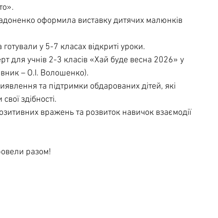
о». 
Задоненко оформила виставку дитячих малюнків 
 готували у 5-7 класах відкриті уроки.
 для учнів 2-3 класів «Хай буде весна 2026» у 
вник – О.І. Волошенко).
иявлення та підтримки обдарованих дітей, які 
свої здібності.
озитивних вражень та розвиток навичок взаємодії 
ровели разом!