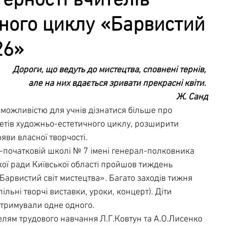
ерності вчителів
ного циклу «Барвистий
чна служба
Освітня безпека
26»
Дороги, що ведуть до мистецтва, сповнені тернів, 
але на них вдається зривати прекрасні квіти. 
Ж. Санд
можливістю для учнів дізнатися більше про 
метів художньо-естетичного циклу, розширити 
яви власної творчості.
зії-початковій школі № 7 імені генерал-полковника 
кої ради Київської області пройшов тиждень 
арвистий світ мистецтва». Багато заходів тижня 
льні творчі виставки, уроки, концерт). Діти 
дтримували одне одного.
елям трудового навчання Л.Г.Ковтун та А.О.Лисенко 