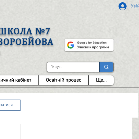
Уві
А ШКОЛА №7
 ВОРОБЙОВА
І
ичний кабінет
Освітній процес
Ще...
уватися