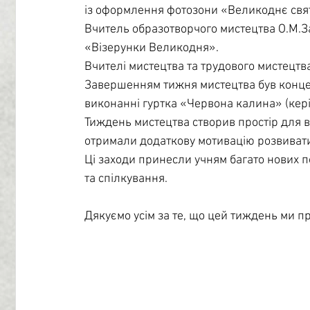
із оформлення фотозони «Великоднє свят
Вчитель образотворчого мистецтва О.М.
«Візерунки Великодня».
Вчителі мистецтва та трудового мистецтва
Завершенням тижня мистецтва був концерт
виконанні гуртка «Червона калина» (кері
Тиждень мистецтва створив простір для в
отримали додаткову мотивацію розвивати 
Ці заходи принесли учням багато нових п
та спілкування. 
Дякуємо усім за те, що цей тиждень ми п