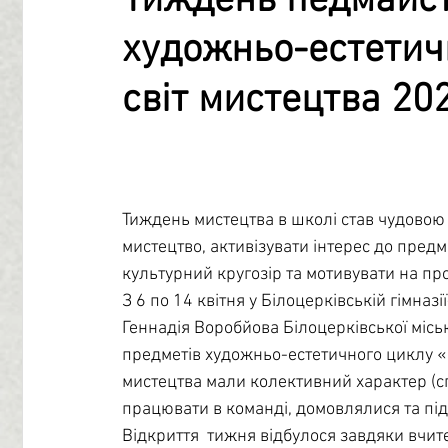
Тиждень педмайст
художньо-естетич
Профорієнтація
Бібліотечний центр
Психологі
світ мистецтва 20
Учнівське самоврядування
Тиждень мистецтва в школі став чудовою 
мистецтво, активізувати інтерес до пред
культурний кругозір та мотивувати на про
З 6 по 14 квітня у Білоцерківській гімна
Геннадія Воробйова Білоцерківської місь
предметів художньо-естетичного циклу «Б
мистецтва мали колективний характер (спі
працювати в команді, домовлялися та пі
Відкриття  тижня відбулося завдяки вчит