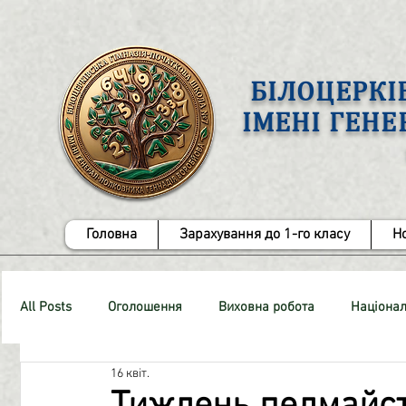
БІЛОЦЕРКІ
ІМЕНІ ГЕН
Головна
Зарахування до 1-го класу
Н
All Posts
Оголошення
Виховна робота
Націонал
16 квіт.
СТОП-Булінг!
Методична робота
ЗНО
Роб