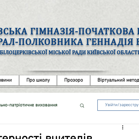
ВСЬКА ГІМНАЗІЯ-ПОЧАТКОВ
ЕРАЛ-ПОЛКОВНИКА ГЕННАДІЯ
БІЛОЦЕРКІВСЬКОЇ МІСЬКОЇ РАДИ КИЇВСЬКОЇ ОБЛАСТ
овини
Про школу
Прозоро
Віртуальний метод
ьно-патріотичне виховання
Увійти/зареєстр
ота з обдарованими