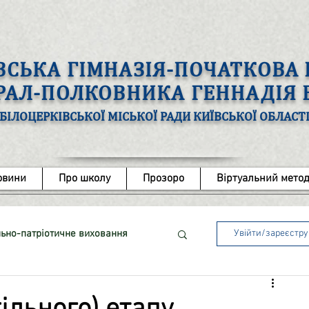
ВСЬКА ГІМНАЗІЯ-ПОЧАТКОВ
ЕРАЛ-ПОЛКОВНИКА ГЕННАДІЯ
БІЛОЦЕРКІВСЬКОЇ МІСЬКОЇ РАДИ КИЇВСЬКОЇ ОБЛАСТ
овини
Про школу
Прозоро
Віртуальний метод
ьно-патріотичне виховання
Увійти/зареєстр
ота з обдарованими