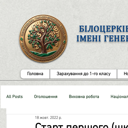
БІЛОЦЕРКІ
ІМЕНІ ГЕН
Головна
Зарахування до 1-го класу
Н
All Posts
Оголошення
Виховна робота
Націонал
18 жовт. 2022 р.
СТОП-Булінг!
Методична робота
ЗНО
Роб