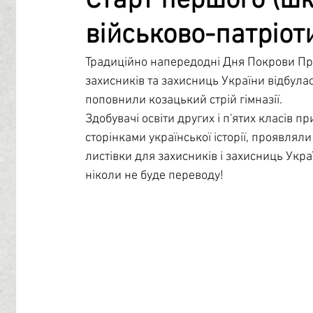
Старт першого (шк
військово-патріот
Профорієнтація
Бібліотечний центр
Психологі
Традиційно напередодні Дня Покрови Прес
захисників та захисниць України відбулас
Учнівське самоврядування
поповнили козацький стрій гімназії.
Здобувачі освіти других і п'ятих класів 
сторінками української історії, проявляли
листівки для захисників і захисниць Укр
ніколи не буде переводу!