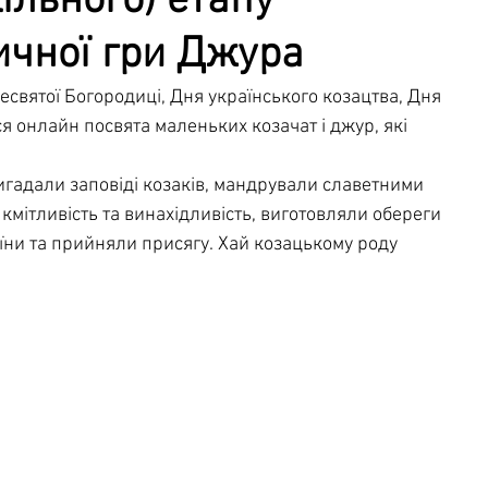
ільного) етапу
ичної гри Джура
чна служба
Освітня безпека
вятої Богородиці, Дня українського козацтва, Дня 
я онлайн посвята маленьких козачат і джур, які 
пригадали заповіді козаків, мандрували славетними 
 кмітливість та винахідливість, виготовляли обереги 
аїни та прийняли присягу. Хай козацькому роду 