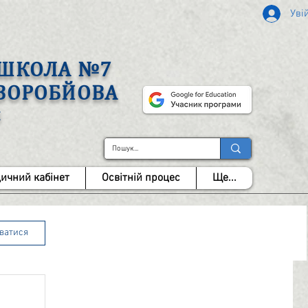
Уві
А ШКОЛА №7
 ВОРОБЙОВА
І
ичний кабінет
Освітній процес
Ще...
уватися