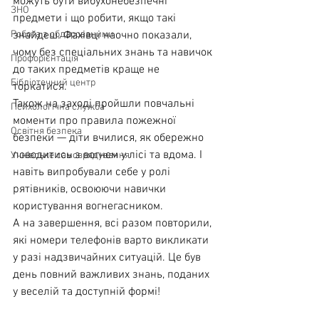
можуть бути вибухонебезпечні 
ЗНО
предмети і що робити, якщо такі 
Робота з обдарованими
знайдеш. Фахівці наочно показали, 
чому без спеціальних знань та навичок 
Профорієнтація
до таких предметів краще не 
Бібліотечний центр
торкатися.
Також на заході пройшли повчальні 
Психологічна служба
моменти про правила пожежної 
Освітня безпека
безпеки — діти вчилися, як обережно 
поводитись з вогнем у лісі та вдома. І 
Учнівське самоврядування
навіть випробували себе у ролі 
рятівників, освоюючи навички 
користування вогнегасником.
А на завершення, всі разом повторили, 
які номери телефонів варто викликати 
у разі надзвичайних ситуацій. Це був 
день повний важливих знань, поданих 
у веселій та доступній формі!