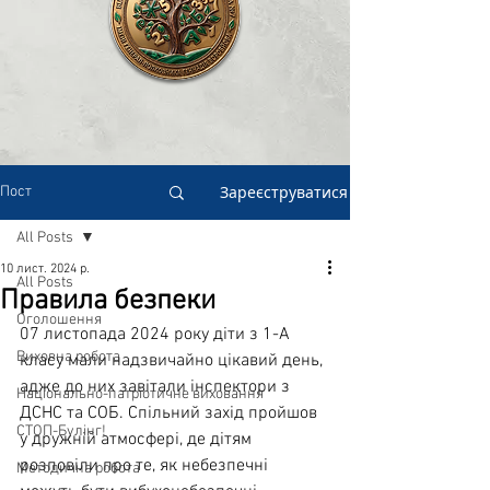
Зареєструватися
Пост
All Posts
10 лист. 2024 р.
All Posts
Правила безпеки
Оголошення
07 листопада 2024 року діти з 1-А 
Виховна робота
класу мали надзвичайно цікавий день, 
адже до них завітали інспектори з 
Національно-патріотичне виховання
ДСНС та СОБ. Спільний захід пройшов 
СТОП-Булінг!
у дружній атмосфері, де дітям 
розповіли про те, як небезпечні 
Методична робота