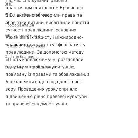
Під час спілкування разом з 
ЗНО
практичним психологом Кравченко 
Робота з обдарованими
О.В.  активно обговорили права  та 
обов’язки дитини, висвітлили поняття 
Профорієнтація
сутності прав людини, основних 
Бібліотечний центр
механізмів їх захисту і міжнародно-
правових стандартів у сфері захисту 
Психологічна служба
прав людини. За допомогою методу 
Освітня безпека
«Шість капелюхів» учні розглядали 
одну і ту ж проблемну ситуацію, 
Учнівське самоврядування
пов’язану із правами та обов’язками, з 
6 незалежних одна від одної точок 
зору. Проведення уроку сприяло 
підвищенню рівня правової культури 
та правової свідомості учнів.