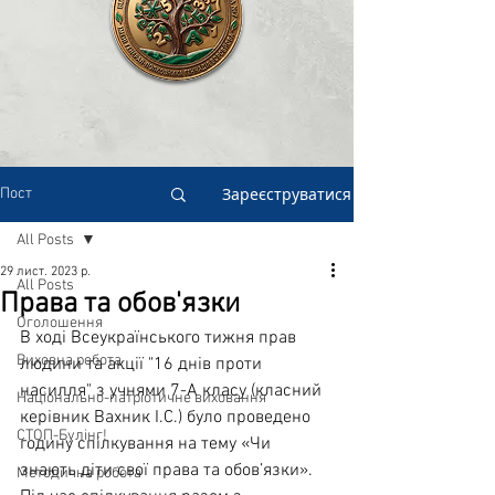
Зареєструватися
Пост
All Posts
29 лист. 2023 р.
All Posts
Права та обов'язки
Оголошення
В ході Всеукраїнського тижня прав 
Виховна робота
людини та акції "16 днів проти 
насилля" з учнями 7-А класу (класний 
Національно-патріотичне виховання
керівник Вахник І.С.) було проведено 
СТОП-Булінг!
годину спілкування на тему «Чи 
знають діти свої права та обов’язки». 
Методична робота