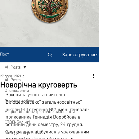
Зареєструватися
Пост
All Posts
27 груд. 2021 р.
All Posts
Новорічна круговерть
Оголошення
Захопила учнів та вчителів 
Виховна робота
Білоцерківської загальноосвітньої 
школи І-ІІІ ступенів №7 імені генерал-
Національно-патріотичне виховання
полковника Геннадія Воробйова в 
СТОП-Булінг!
останній день семестру, 24 грудня. 
Святкування відбулися з урахуванням 
Методична робота