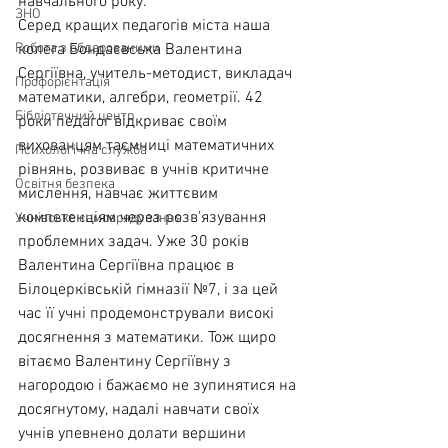
навчального року.
ЗНО
Серед кращих педагогів міста наша 
Робота з обдарованими
колега Бондаєвська Валентина 
Сергіївна, учитель-методист, викладач 
Профорієнтація
математики, алгебри, геометрії. 42 
Бібліотечний центр
роки педагог відкриває своїм 
вихованцям таємниці математичних 
Психологічна служба
рівнянь, розвиває в учнів критичне 
Освітня безпека
мислення, навчає життєвим 
компетенціям через розв’язування 
Учнівське самоврядування
проблемних задач. Уже 30 років 
Валентина Сергіївна працює в 
Білоцерківській гімназії №7, і за цей 
час її учні продемонстрували високі 
досягнення з математики. Тож щиро 
вітаємо Валентину Сергіївну з 
нагородою і бажаємо не зупинятися на 
досягнутому, надалі навчати своїх 
учнів упевнено долати вершини 