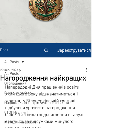
Зареєструватися
Пост
All Posts
29 вер. 2023 р.
All Posts
Нагородження найкращих
Оголошення
Напередодні Дня працівників освіти, 
Виховна робота
який цього року відзначатиметься 1 
жовтня,  у Білоцерківській громаді 
Національно-патріотичне виховання
відбулося урочисте нагородження 
СТОП-Булінг!
освітян за видатні досягнення в галузі 
освіти та за підсумками минулого 
Методична робота