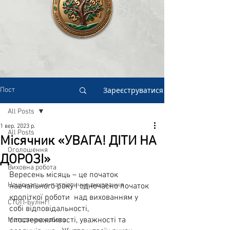
Зареєструватися
Пост
All Posts
1 вер. 2023 р.
All Posts
Місячник «УВАГА! ДІТИ НА
Оголошення
ДОРОЗІ»
Виховна робота
Вересень місяць – це початок 
Національно-патріотичне виховання
навчального року і одночасно початок 
кропіткої роботи  над вихованням у 
СТОП-Булінг!
собі відповідальності, 
спостережливості, уважності та 
Методична робота