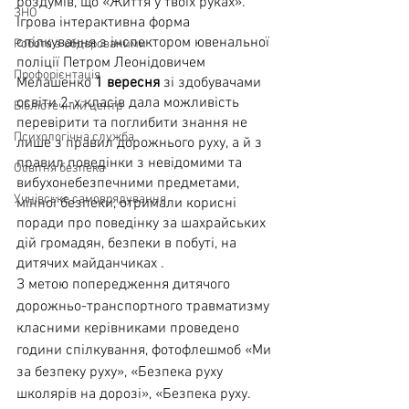
роздумів, що «Життя у твоїх руках».
ЗНО
Ігрова інтерактивна форма 
спілкування з інспектором ювенальної 
Робота з обдарованими
поліції Петром Леонідовичем 
Профорієнтація
Мелашенко 
1 вересня
 зі здобувачами 
освіти 2-х класів дала можливість 
Бібліотечний центр
перевірити та поглибити знання не 
Психологічна служба
лише з правил дорожнього руху, а й з 
правил поведінки з невідомими та 
Освітня безпека
вибухонебезпечними предметами, 
Учнівське самоврядування
мінної безпеки, отримали корисні 
поради про поведінку за шахрайських 
дій громадян, безпеки в побуті, на 
дитячих майданчиках .
З метою попередження дитячого 
дорожньо-транспортного травматизму 
класними керівниками проведено 
години спілкування, фотофлешмоб «Ми 
за безпеку руху», «Безпека руху 
школярів на дорозі», «Безпека руху. 