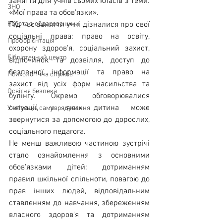
заняття для учнів сьомих класів з теми: 
ЗНО
«Мої права та обов'язки».
Робота з обдарованими
Під час заняття учні дізналися про свої 
соціальні права: право на освіту, 
Профорієнтація
охорону здоров'я, соціальний захист, 
Бібліотечний центр
відпочинок та дозвілля, доступ до 
безпечної інформації та право на 
Психологічна служба
захист від усіх форм насильства та 
Освітня безпека
булінгу. Окремо обговорювалися 
ситуації, у яких дитина може 
Учнівське самоврядування
звернутися за допомогою до дорослих, 
соціального педагога.
Не менш важливою частиною зустрічі 
стало ознайомлення з основними 
обов'язками дітей: дотриманням 
правил шкільної спільноти, повагою до 
прав інших людей, відповідальним 
ставленням до навчання, збереженням 
власного здоров'я та дотриманням 