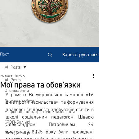
Зареєструватися
Пост
All Posts
26 лист. 2025 р.
All Posts
Мої права та обов'язки
Оголошення
У рамках Всеукраїнської кампанії «16 
Виховна робота
днів проти насильства»  та формування 
правової свідомості здобувачів освіти в 
Національно-патріотичне виховання
школі соціальним педагогом, Шваєю 
СТОП-Булінг!
Олександром Петровичем 24 
листопада 2025 року були проведені 
Методична робота