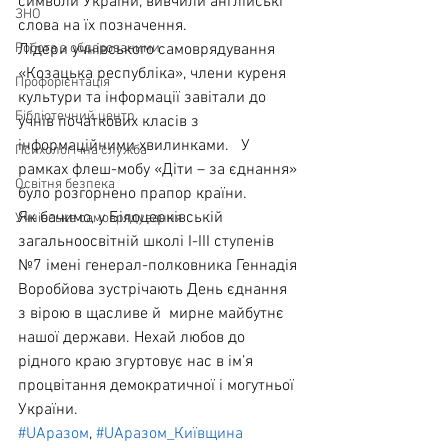
символи України, вивчили англійські 
ЗНО
слова на їх позначення.
Робота з обдарованими
Лідери учнівського самоврядування 
«Козацька республіка», члени куреня 
Профорієнтація
культури та інформації завітали до 
Бібліотечний центр
учнів початкових класів з 
інформаційними хвилинками.   У 
Психологічна служба
рамках флеш-мобу «Діти – за єднання» 
Освітня безпека
було розгорнено прапор країни.
Як бачимо, у Білоцерківській 
Учнівське самоврядування
загальноосвітній школі І-ІІІ ступенів 
№7 імені генерал-полковника Геннадія 
Воробйова зустрічають День єднання 
з вірою в щасливе й  мирне майбутнє 
нашої держави. Нехай любов до 
рідного краю згуртовує нас в ім’я 
процвітання демократичної і могутньої 
України.
#UAразом
, 
#UAразом_Київщина