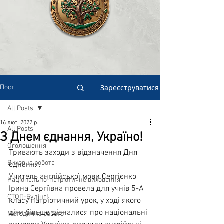
Зареєструватися
Пост
All Posts
16 лют. 2022 р.
All Posts
З Днем єднання, Україно!
Оголошення
Тривають заходи з відзначення Дня 
Виховна робота
єднання.
Учитель англійської мови Сергієнко 
Національно-патріотичне виховання
Ірина Сергіївна провела для учнів 5-А 
СТОП-Булінг!
класу патріотичний урок, у ході якого 
діти більше дізналися про національні 
Методична робота