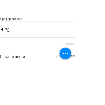
Профорієнтація
Дивитися всі
Останні пости