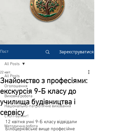
Зареєструватися
Пост
All Posts
22 квіт.
All Posts
Знайомство з професіями:
Оголошення
екскурсія 9-Б класу до
Виховна робота
училища будівництва і
Національно-патріотичне виховання
сервісу
СТОП-Булінг!
12 квітня учні 9-Б класу відвідали 
Методична робота
Білоцерківське вище професійне 