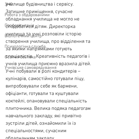
училище будівництва і сервісу. 
ЗНО
Затишне приміщення, сучасне 
Робота з обдарованими
обладнання училища не могло не 
Профорієнтація
сподобатися дітям. Директорка 
училища та учні розповіли історію 
Бібліотечний центр
створення училища, про відділення та 
Психологічна служба
за якими напрямками готують 
спеціалістів.  Креативність педагогів і 
Освітня безпека
учнів училища приємно вразила дітей. 
Учнівське самоврядування
Учні побували в ролі кондитерів – 
кулінарів, самостійно готували піцу, 
випробовували себе як бармени, 
офіціанти, готували та куштували 
коктейлі, опановували спеціальність 
плиточника. Велика подяка педагогам 
навчального закладу, які привітно 
зустріли дітей, ознайомили їх із 
спеціальностями, сучасним 
обладнанням закладу.