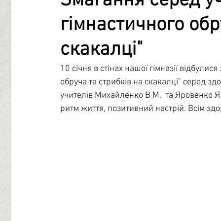
Змагання серед уч
гімнастичного обр
Профорієнтація
Бібліотечний центр
Психологі
скакалці"
Учнівське самоврядування
10 січня в стінах нашої гімназії відбулися
обруча та стрибків на скакалці" серед здоб
учителів Михайленко В М.  та Яровенко Я.В
ритм життя, позитивний настрій. Всім здо