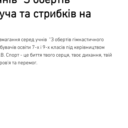
нів "З обертів
уча та стрибків на
чна служба
Освітня безпека
 змагання серед учнів  "З обертів гімнастичного 
увачів освіти 7-х і 9-х класів під керівництвом 
. Спорт - це биття твого серця, твоє дихання, твій 
ров'я та перемог.