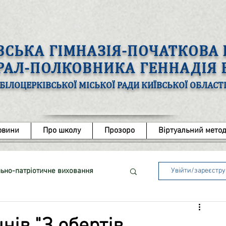
ВСЬКА ГІМНАЗІЯ-ПОЧАТКОВ
ЕРАЛ-ПОЛКОВНИКА ГЕННАДІЯ
БІЛОЦЕРКІВСЬКОЇ МІСЬКОЇ РАДИ КИЇВСЬКОЇ ОБЛАСТ
овини
Про школу
Прозоро
Віртуальний метод
ьно-патріотичне виховання
Увійти/зареєстр
ота з обдарованими