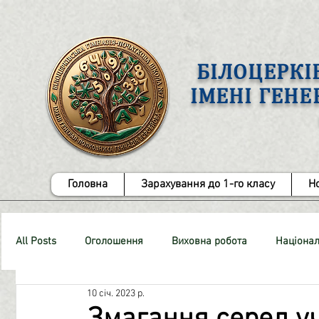
БІЛОЦЕРКІ
ІМЕНІ ГЕН
Головна
Зарахування до 1-го класу
Н
All Posts
Оголошення
Виховна робота
Націонал
10 січ. 2023 р.
СТОП-Булінг!
Методична робота
ЗНО
Роб