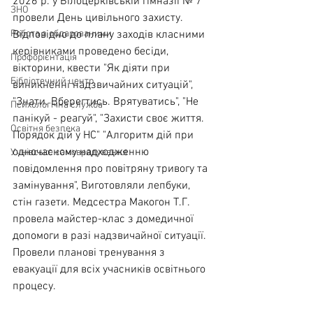
2026 р. у Білоцерківській гімназії № 7 
ЗНО
провели День цивільного захисту. 
Робота з обдарованими
Відповідно до плану заходів класними 
керівниками проведено бесіди, 
Профорієнтація
вікторини, квести "Як діяти при 
Бібліотечний центр
виникненні надзвичайних ситуацій", 
"Знати. Вберегтись. Врятуватись", "Не 
Психологічна служба
панікуй - реагуй", "Захисти своє життя. 
Освітня безпека
Порядок дій у НС" "Алгоритм дій при 
одночасному надходженню 
Учнівське самоврядування
повідомлення про повітряну тривогу та 
замінування", Виготовляли лепбуки, 
стін газети. Медсестра Макогон Т.Г. 
провела майстер-клас з домедичної 
допомоги в разі надзвичайної ситуації. 
Провели планові тренування з 
евакуації для всіх учасників освітнього 
процесу.