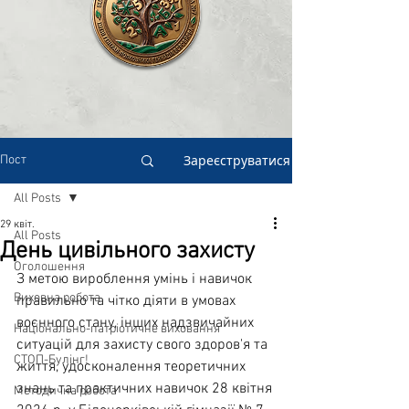
Зареєструватися
Пост
All Posts
29 квіт.
All Posts
День цивільного захисту
Оголошення
З метою вироблення умінь і навичок 
Виховна робота
правильно та чітко діяти в умовах 
воєнного стану, інших надзвичайних 
Національно-патріотичне виховання
ситуацій для захисту свого здоров'я та 
СТОП-Булінг!
життя, удосконалення теоретичних 
знань та практичних навичок 28 квітня 
Методична робота