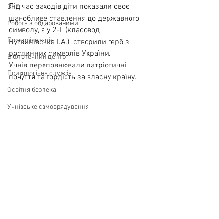
Під час заходів діти показали своє 
ЗНО
шанобливе ставлення до державного 
Робота з обдарованими
символу, а у 2-Г (класовод 
Профорієнтація
Бутвинівська І.А.)  створили герб з 
рослинних символів України.
Бібліотечний центр
Учнів переповнювали патріотичні 
Психологічна служба
почуття та гордість за власну країну.
Освітня безпека
Учнівське самоврядування