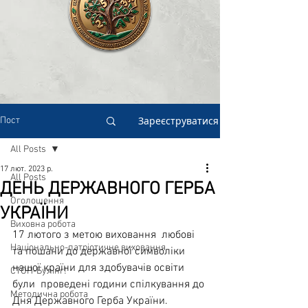
Зареєструватися
Пост
All Posts
17 лют. 2023 р.
All Posts
ДЕНЬ ДЕРЖАВНОГО ГЕРБА
Оголошення
УКРАЇНИ
Виховна робота
17 лютого з метою виховання  любові 
Національно-патріотичне виховання
та пошани до державної символіки 
нашої країни для здобувачів освіти 
СТОП-Булінг!
були  проведені години спілкування до 
Методична робота
Дня Державного Герба України. 