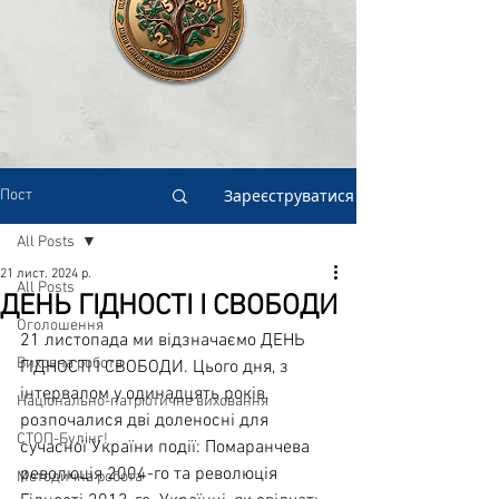
Зареєструватися
Пост
All Posts
21 лист. 2024 р.
All Posts
ДЕНЬ ГІДНОСТІ І СВОБОДИ
Оголошення
21 листопада ми відзначаємо ДЕНЬ 
Виховна робота
ГІДНОСТІ І СВОБОДИ. Цього дня, з 
інтервалом у одинадцять років, 
Національно-патріотичне виховання
розпочалися дві доленосні для 
СТОП-Булінг!
сучасної України події: Помаранчева 
революція 2004-го та революція 
Методична робота