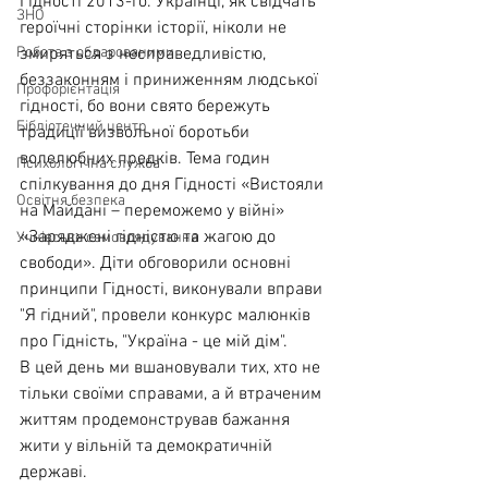
Гідності 2013-го. Українці, як свідчать 
ЗНО
героїчні сторінки історії, ніколи не 
Робота з обдарованими
змиряться з несправедливістю, 
беззаконням і приниженням людської 
Профорієнтація
гідності, бо вони свято бережуть 
Бібліотечний центр
традиції визвольної боротьби 
волелюбних предків. Тема годин 
Психологічна служба
спілкування до дня Гідності «Вистояли 
Освітня безпека
на Майдані – переможемо у війні» 
«Заряджені гідністю та жагою до 
Учнівське самоврядування
свободи». Діти обговорили основні 
принципи Гідності, виконували вправи 
"Я гідний", провели конкурс малюнків 
про Гідність, "Україна - це мій дім".
В цей день ми вшановували тих, хто не 
тільки своїми справами, а й втраченим 
життям продемонстрував бажання 
жити у вільній та демократичній 
державі.