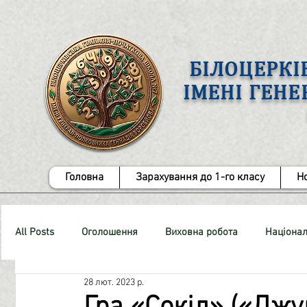
БІЛОЦЕРКІ
ІМЕНІ ГЕН
Головна
Зарахування до 1-го класу
Н
All Posts
Оголошення
Виховна робота
Націонал
28 лют. 2023 р.
СТОП-Булінг!
Методична робота
ЗНО
Роб