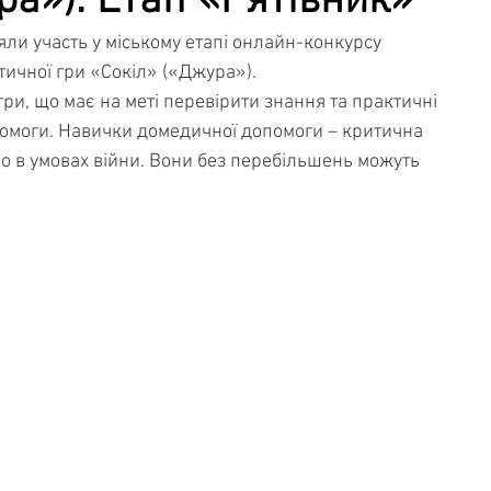
ра»). Етап «Рятівник»
зяли участь у міському етапі онлайн-конкурсу 
чна служба
Освітня безпека
тичної гри «Сокіл» («Джура»).
гри, що має на меті перевірити знання та практичні 
омоги. Навички домедичної допомоги – критична 
о в умовах війни. Вони без перебільшень можуть 