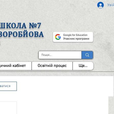
Уві
А ШКОЛА №7
 ВОРОБЙОВА
І
ичний кабінет
Освітній процес
Ще...
уватися