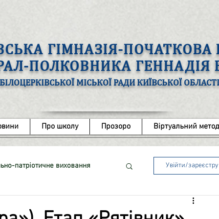
ВСЬКА ГІМНАЗІЯ-ПОЧАТКОВ
ЕРАЛ-ПОЛКОВНИКА ГЕННАДІЯ
БІЛОЦЕРКІВСЬКОЇ МІСЬКОЇ РАДИ КИЇВСЬКОЇ ОБЛАСТ
овини
Про школу
Прозоро
Віртуальний метод
ьно-патріотичне виховання
Увійти/зареєстр
ота з обдарованими