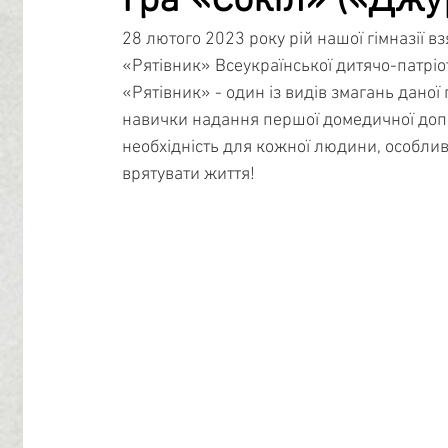
Гра «Сокіл» («Джу
28 лютого 2023 року рій нашої гімназії в
Профорієнтація
Бібліотечний центр
Психологі
«Рятівник» Всеукраїнської дитячо-патріо
«Рятівник» - 
один із видів змагань даної 
навички надання першої домедичної доп
Учнівське самоврядування
необхідність для кожної людини, особлив
врятувати життя!