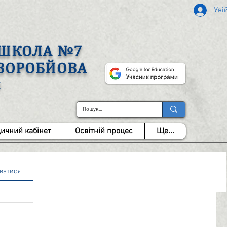
Уві
А ШКОЛА №7
 ВОРОБЙОВА
І
ичний кабінет
Освітній процес
Ще...
уватися