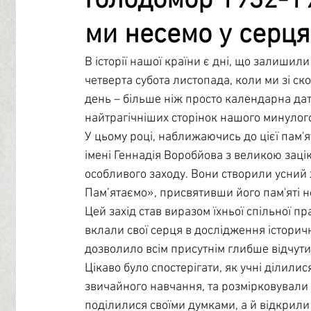
Голодомор 1932-19
ми несемо у серця
Профорієнтація
Бібліотечний центр
Психологі
В історії нашої країни є дні, що залишили
четверта субота листопада, коли ми зі ск
Учнівське самоврядування
день – більше ніж просто календарна дат
найтрагічніших сторінок нашого минулог
У цьому році, наближаючись до цієї пам'ят
імені Геннадія Воробйова з великою зацік
особливого заходу. Вони створили усний
Пам’ятаємо», присвятивши його пам'яті н
Цей захід став виразом їхньої спільної п
вклали свої серця в дослідження історични
дозволило всім присутнім глибше відчути і
Цікаво було спостерігати, як учні ділили
звичайного навчання, та розмірковували н
поділилися своїми думками, а й відкрили 