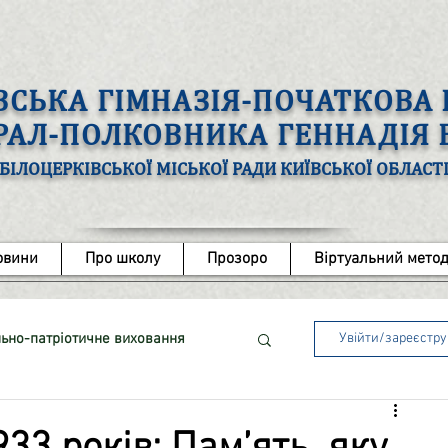
ВСЬКА ГІМНАЗІЯ-ПОЧАТКОВ
ЕРАЛ-ПОЛКОВНИКА ГЕННАДІЯ
БІЛОЦЕРКІВСЬКОЇ МІСЬКОЇ РАДИ КИЇВСЬКОЇ ОБЛАСТ
овини
Про школу
Прозоро
Віртуальний метод
ьно-патріотичне виховання
Увійти/зареєстр
ота з обдарованими