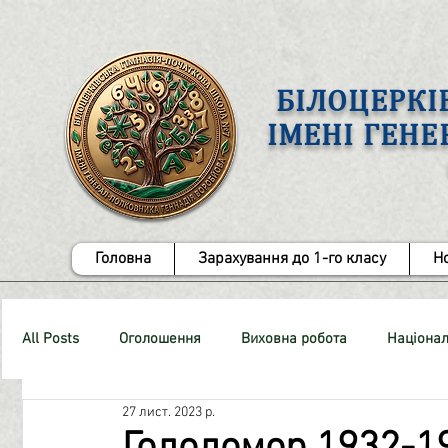
БІЛОЦЕРКІ
ІМЕНІ ГЕН
Головна
Зарахування до 1-го класу
Н
All Posts
Оголошення
Виховна робота
Націонал
27 лист. 2023 р.
СТОП-Булінг!
Методична робота
ЗНО
Роб