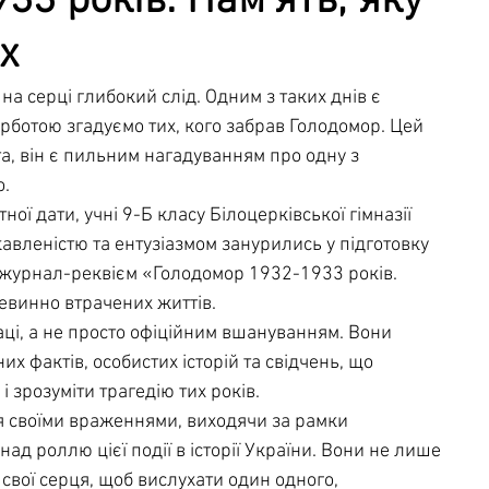
33 років: Пам’ять, яку
х
чна служба
Освітня безпека
 на серці глибокий слід. Одним з таких днів є 
орботою згадуємо тих, кого забрав Голодомор. Цей 
а, він є пильним нагадуванням про одну з 
о.
ної дати, учні 9-Б класу Білоцерківської гімназії 
авленістю та ентузіазмом занурились у підготовку 
 журнал-реквієм «Голодомор 1932-1933 років. 
евинно втрачених життів.
раці, а не просто офіційним вшануванням. Вони 
х фактів, особистих історій та свідчень, що 
 зрозуміти трагедію тих років.
ся своїми враженнями, виходячи за рамки 
ад роллю цієї події в історії України. Вони не лише 
свої серця, щоб вислухати один одного, 