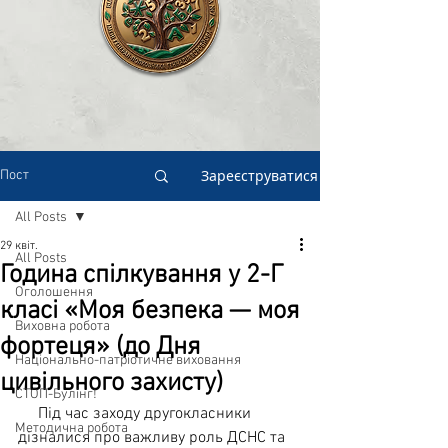
Зареєструватися
Пост
All Posts
29 квіт.
All Posts
Година спілкування у 2-Г
Оголошення
класі «Моя безпека — моя
Виховна робота
фортеця» (до Дня
Національно-патріотичне виховання
цивільного захисту)
СТОП-Булінг!
     Під час заходу другокласники 
Методична робота
дізналися про важливу роль ДСНС та 