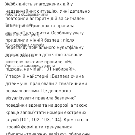
необхідність злагоджених дій у 
ЗНО
надзвичайних ситуаціях. Учні детально 
Робота з обдарованими
повторили алгоритм дій за сигналом 
Профорієнтація
«Повітряна тривога» та правила 
евакуації до укриття. Особливу увагу 
Бібліотечний центр
приділили мінній безпеці: після 
Психологічна служба
перегляду повчального мультфільму 
про пса Патрона діти чітко засвоїли 
Освітня безпека
життєво важливе правило: «Не 
Учнівське самоврядування
підходь, не чіпай, 101 набирай!».
У творчій майстерні «Безпека очима 
дітей» учні працювали з тематичними 
розмальовками. Це допомогло 
візуалізувати правила безпечної 
поведінки вдома та на дорозі, а також 
краще запам’ятати номери екстрених 
служб (101, 102, 103, 104). Крім того, в 
ігровій формі діти тренувалися 
збирати «тривожну валізку», обираючи 