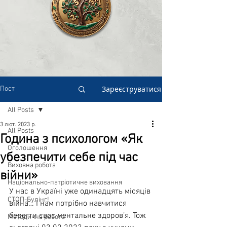
Зареєструватися
Пост
All Posts
3 лют. 2023 р.
All Posts
Година з психологом «Як
Оголошення
убезпечити себе під час
Виховна робота
війни»
Національно-патріотичне виховання
У нас в Україні уже одинадцять місяців 
СТОП-Булінг!
війна… І нам потрібно навчитися 
берегти своє ментальне здоров’я. Тож 
Методична робота