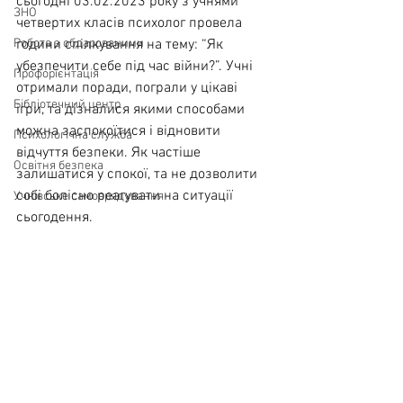
сьогодні 03.02.2023 року з учнями 
ЗНО
четвертих класів психолог провела 
Робота з обдарованими
години спілкування на тему: “Як 
убезпечити себе під час війни?”. Учні 
Профорієнтація
отримали поради, пограли у цікаві 
Бібліотечний центр
ігри, та дізналися якими способами 
можна заспокоїтися і відновити 
Психологічна служба
відчуття безпеки. Як частіше 
Освітня безпека
залишатися у спокої, та не дозволити 
собі болісно реагувати на ситуації 
Учнівське самоврядування
сьогодення.