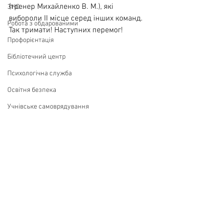
(тренер Михайленко В. М.), які 
ЗНО
вибороли ІІ місце серед інших команд. 
Робота з обдарованими
Так тримати! Наступних перемог!
Профорієнтація
Бібліотечний центр
Психологічна служба
Освітня безпека
Учнівське самоврядування