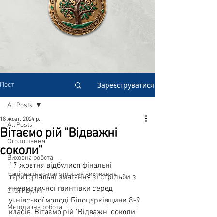
Зареєструватися
Пост
All Posts
18 жовт. 2024 р.
All Posts
Вітаємо рій "Відважні
Оголошення
соколи"
Виховна робота
17 жовтня відбулися фінальні 
Національно-патріотичне виховання
територіальні змагання зі стрільби з 
пневматичної гвинтівки серед 
СТОП-Булінг!
учнівської молоді Білоцерківщини 8-9 
Методична робота
класів. Вітаємо рій "Відважні соколи" 