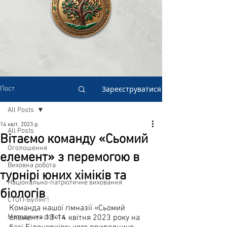
Зареєструватися
Пост
All Posts
14 квіт. 2023 р.
All Posts
Вітаємо команду «Сьомий
Оголошення
елемент» з перемогою в
Виховна робота
турнірі юних хіміків та
Національно-патріотичне виховання
біологів
СТОП-Булінг!
Команда нашої гімназії «Сьомий 
Методична робота
елемент» 13-14 квітня 2023 року на 