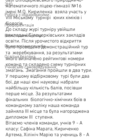
базі Білоцерківського природничо-
ЗНО
математичного ліцею-гімназії №16 
імені М.О. Кириленка  взяла участь у 
Робота з обдарованими
VІІІ Міському  турнірі  юних хіміків і 
біологів.  
Профорієнтація
До складу журі турніру увійшли 
викладачі Білоцерківських закладів 
Бібліотечний центр
освіти. Після урочистого відкриття 
Психологічна служба
було проведено демонстраційний тур 
та  жеребкування, за результатами 
Освітня безпека
якого визначено рейтингові номери 
команд та складено схему турнірних 
Учнівське самоврядування
змагань. Змагання пройшли в два тури.
У першому відбірковому  турі були два 
бої, де наші юні науковці набрали 
найбільшу кількість балів, посівши 
перше місце. За результатами 
фінальних  біологічно-хімічних боїв в 
командному заліку наша команда 
зайняла ІІІ місце та була нагороджена 
дипломом ІІІ  ступеня. 
Вітаємо членів команди, учнів 9 - А 
класу: Сафіна Марата, Кириченко 
Артема, Хілініч Марію та учениць 8 - А 