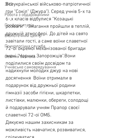
Всеукраїнської військово-патріотичної 
ЗНО
гри "Сокіл" (Джура"). Серед учнів 5-х та 
Робота з обдарованими
6-,х класів відбулися "Козацькі 
Профорієнтація
розваги" . Змагання пройшли в теплій, 
дружній атмосфері. До дітей на свято 
Бібліотечний центр
завітали гості, а саме воїни славетної 
Психологічна служба
72-ої окремої механізованої бригади 
імені "Чорних Запорожців".Вони 
Освітня безпека
поділилися своїм досвідом та 
Учнівське самоврядування
надихнули молодих джур на нові 
досягнення  Воїни отримали в 
подарунок від дружньої родини 
гімназії засоби гігієни, шкарпетки, 
листівки, малюнки, обереги, солодощі 
й подарували учням Прапор своєї 
славетної 72-ої ОМБ.
Дякуємо нашим захисникам за 
можливість навчатися, розвиватися, 
спілкуватися.