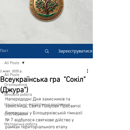
Зареєструватися
Пост
All Posts
2 жовт. 2025 р.
All Posts
Всеукраїнська гра "Сокіл"
Оголошення
(Джура")
Виховна робота
Напередодні Дня захисників та 
Національно-патріотичне виховання
захисниць, Свята Покрови Пресвятої 
Богородиці у Білоцерківській гімназії 
СТОП-Булінг!
№ 7 відбулося святкове дійство у 
Методична робота
рамках територіального етапу 