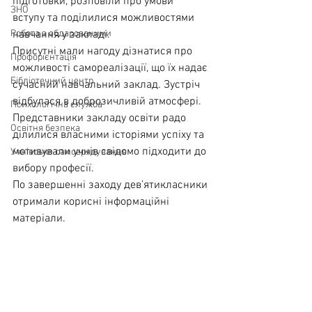
підготовки, розповіли про умови 
ЗНО
вступу та поділилися можливостями 
Робота з обдарованими
навчання у закладі.
Присутні мали нагоду дізнатися про 
Профорієнтація
можливості самореалізації, що їх надає 
Бібліотечний центр
сучасний навчальний заклад. Зустріч 
відбулася в доброзичливій атмосфері. 
Психологічна служба
Представники закладу освіти радо 
Освітня безпека
ділилися власними історіями успіху та 
мотивували учнів свідомо підходити до 
Учнівське самоврядування
вибору професії.
По завершенні заходу дев’ятикласники 
отримали корисні інформаційні 
матеріали.