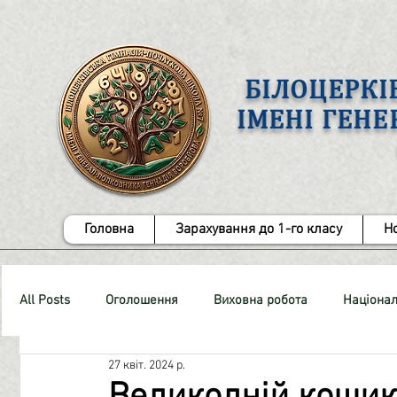
БІЛОЦЕРКІ
ІМЕНІ ГЕН
Головна
Зарахування до 1-го класу
Н
All Posts
Оголошення
Виховна робота
Націонал
27 квіт. 2024 р.
СТОП-Булінг!
Методична робота
ЗНО
Роб