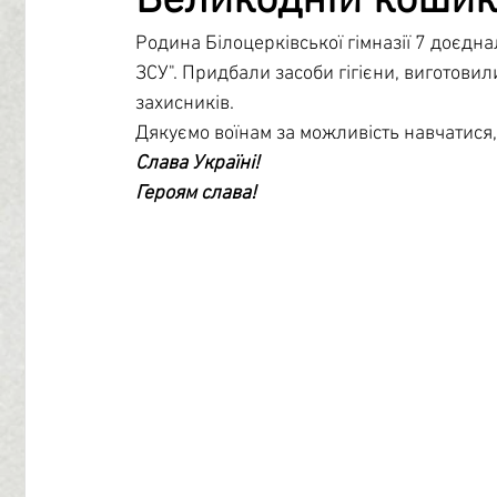
Великодній кошик
Родина Білоцерківської гімназії 7 доєдна
Профорієнтація
Бібліотечний центр
Психологі
ЗСУ". Придбали засоби гігієни, виготовили
захисників. 
Дякуємо воїнам за можливість навчатися, 
Учнівське самоврядування
Слава Україні!
Героям слава!