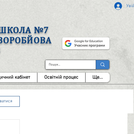
Уві
А ШКОЛА №7
 ВОРОБЙОВА
І
ичний кабінет
Освітній процес
Ще...
уватися