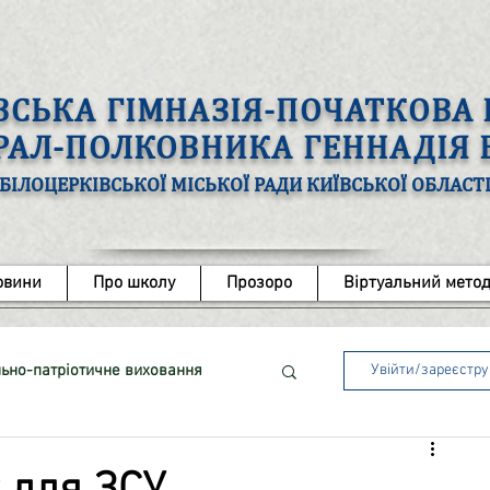
ВСЬКА ГІМНАЗІЯ-ПОЧАТКОВ
ЕРАЛ-ПОЛКОВНИКА ГЕННАДІЯ
БІЛОЦЕРКІВСЬКОЇ МІСЬКОЇ РАДИ КИЇВСЬКОЇ ОБЛАСТ
овини
Про школу
Прозоро
Віртуальний метод
ьно-патріотичне виховання
Увійти/зареєстр
ота з обдарованими