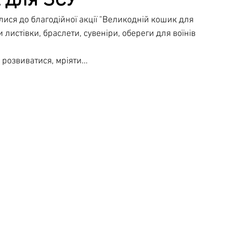
 для ЗСУ
лися до благодійної акції "Великодній кошик для 
чна служба
Освітня безпека
 листівки, браслети, сувеніри, обереги для воїнів 
розвиватися, мріяти...