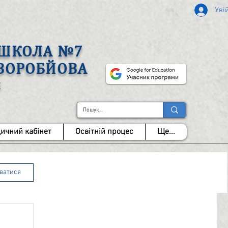
Уві
А ШКОЛА №7
 ВОРОБЙОВА
І
ичний кабінет
Освітній процес
Ще...
уватися