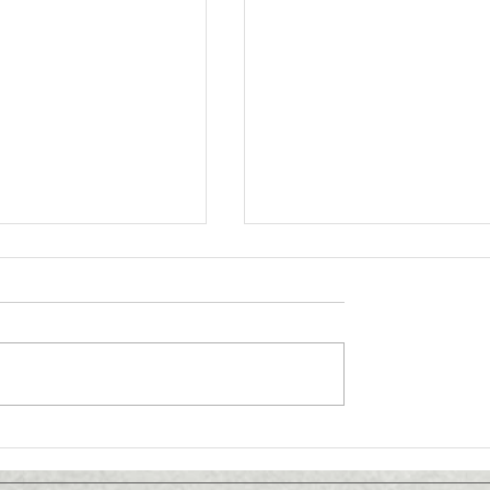
і серця
Літературна вітальня" Сп
людини, волі й України"