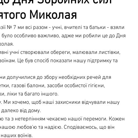
до Дня Збройних сил
вятого Миколая
чна служба
Освітня безпека
ї № 7 ми всі разом - учні, вчителі та батьки - взяли 
Це було особливо важливо, адже ми робили це до Дня 
колая.
вні учні створювали обереги, малювали листівки, 
оїнам. Це був спосіб показати нашу підтримку та 
ни долучилися до збору необхідних речей для 
етки, газові балони, засоби особистої гігієни, 
, ліки та багато іншого.
у. Ми хочемо, щоб наші захисники відчували нашу 
 далеко від дому.
ю та з нетерпінням чекаємо нашої перемоги. Кожен 
нашою любов'ю та надією. Сподіваємось, що він 
 наших воїнів.