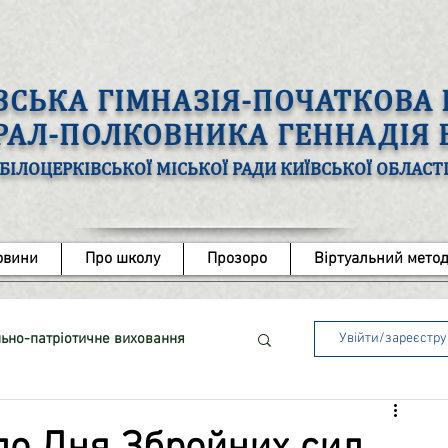
ВСЬКА ГІМНАЗІЯ-ПОЧАТКОВ
ЕРАЛ-ПОЛКОВНИКА ГЕННАДІЯ
БІЛОЦЕРКІВСЬКОЇ МІСЬКОЇ РАДИ КИЇВСЬКОЇ ОБЛАСТ
овини
Про школу
Прозоро
Віртуальний метод
ьно-патріотичне виховання
Увійти/зареєстр
ота з обдарованими