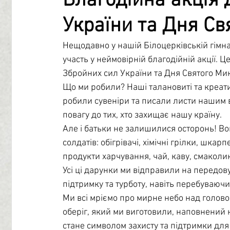
Благодійна акція 
України та Дня С
Профорієнтація
Бібліотечний центр
Психологі
Нещодавно у нашій Білоцерківській гімназі
участь у неймовірній благодійній акції. 
Учнівське самоврядування
Збройних сил України та Дня Святого Ми
Що ми робили? Наші талановиті та креати
робили сувеніри та писали листи нашим в
повагу до тих, хто захищає нашу країну.
Але і батьки не залишилися осторонь! Во
солдатів: обігрівачі, хімічні грілки, шкарп
продукти харчування, чай, каву, смаколики
Усі ці дарунки ми відправили на передов
підтримку та турботу, навіть перебуваючи
Ми всі мріємо про мирне небо над голово
оберіг, який ми виготовили, наповнений 
стане символом захисту та підтримки для