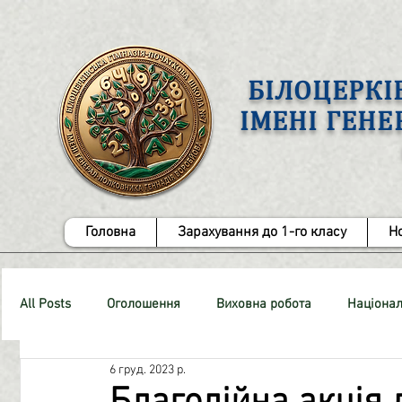
БІЛОЦЕРКІ
ІМЕНІ ГЕН
Головна
Зарахування до 1-го класу
Н
All Posts
Оголошення
Виховна робота
Націонал
6 груд. 2023 р.
СТОП-Булінг!
Методична робота
ЗНО
Роб