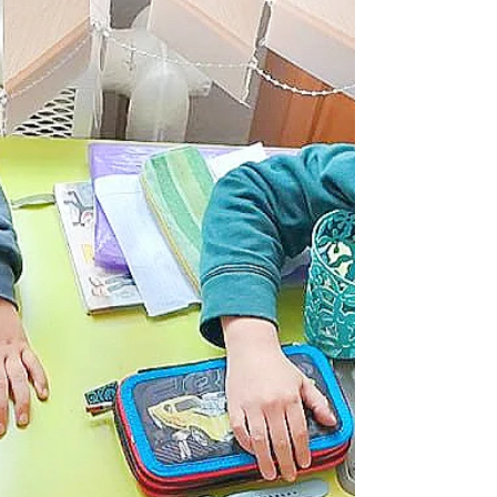
«Правила дорожнього руху для пішоходів, а
також правила безпечного пересування на
велосипеді та самокаті». Під час заходу
учням нагадали основні правила безпечної
поведінки на дорозі, правила переходу
проїжджої частини, використання
світловідбивних елементів у темну пору
доби, а також обговорили важливість
дотрим