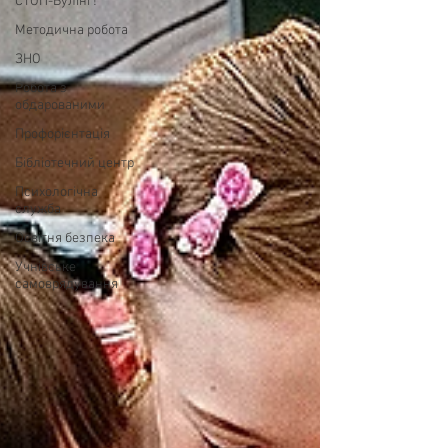
СТОП-Булінг!
Методична робота
ЗНО
Робота з
обдарованими
Профорієнтація
Бібліотечний центр
Психологічна
служба
Освітня безпека
Учнівське
самоврядування