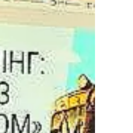
Емоцій було стільки, що після зустрічі
дітлахи ще довго переносили свої враження
на папі