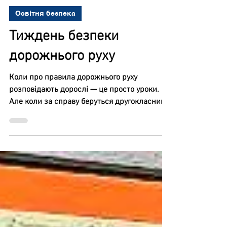
19 трав.
Освітня безпека
Тиждень безпеки
дорожнього руху
Коли про правила дорожнього руху
розповідають дорослі — це просто уроки.
Але коли за справу беруться другокласники,
дорожня безпека перетворюється на
справжню пригоду. Цього тижня у
початковій школі старші діти взяли шефство
над першачками. Замість суворих повчань
вони принесли із собою купу енергії, гри та
посмішок. В одному класі малечу захопили
веселими вікторинами та рухливими іграми.