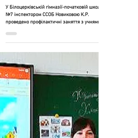
16 трав.
Освітня безпека
Зачепінг - гра з ризиком
У Білоцерківській гімназії-початковій школі
№7 інспектором ССОБ Новиковою К.Р.
проведено профілактичні заняття з учнями
на тему: «Зачепінг - гра з ризиком». Під час
зустрічі учням роз’яснено, що зачепінг - це
небезпечна форма розваги, яка полягає у
пересуванні на зовнішніх частинах
транспорту та може призвести до тяжких
травм або загибелі. Особливу увагу було
приділено правилам безпечної поведінки
поблизу залізничного транспорту,
відповідальності за власне життя та
наслідкам