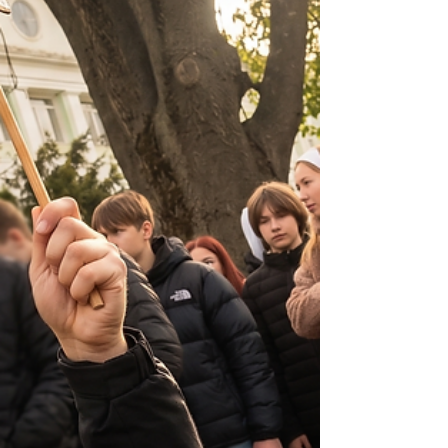
діти чітко засвоїли життєво важливе
правило: «Не підходь, не чіпай, 101
набирай!». У творчій майстерні «Безпека
очима дітей» учні працювали з тематичними
розмальо