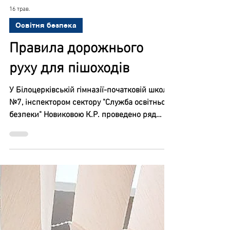
16 трав.
Освітня безпека
Правила дорожнього
руху для пішоходів
У Білоцерківській гімназії-початковій школі
№7, інспектором сектору "Служба освітньої
безпеки" Новиковою К.Р. проведено ряд
профілактичних заходів з учнями, на тему: