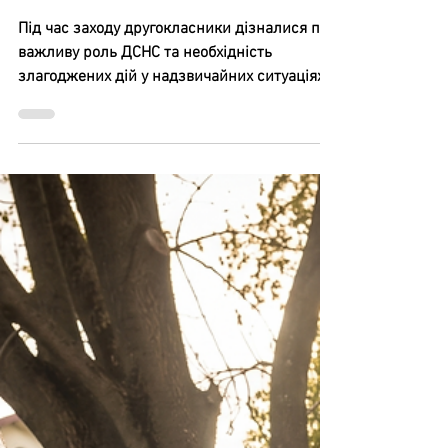
29 квіт.
Освітня безпека
Година спілкування у 2-Г
класі «Моя безпека —
моя фортеця» (до Дня
цивільного захисту)
Під час заходу другокласники дізналися про
важливу роль ДСНС та необхідність
злагоджених дій у надзвичайних ситуаціях.
Учні детально повторили алгоритм дій за
сигналом «Повітряна тривога» та правила
евакуації до укриття. Особливу увагу
приділили мінній безпеці: після перегляду
повчального мультфільму про пса Патрона