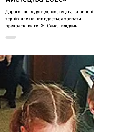
вчителів художньо-
естетичного циклу
«Барвистий світ
мистецтва 2026»
Дороги, що ведуть до мистецтва, сповнені
тернів, але на них вдається зривати
прекрасні квіти. Ж. Санд Тиждень
мистецтва в школі став чудовою можливістю
для учнів дізнатися більше про мистецтво,
активізувати інтерес до предметів
художньо-естетичного циклу, розширити
культурний кругозір та мотивувати на
прояви власної творчості. З 6 по 14 квітня у
Білоцерківській гімназії-початковій школі №
7 імені генерал-полковника Геннадія
Воробйова Білоцерківської міської ради