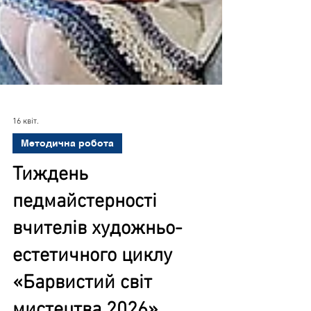
16 квіт.
Методична робота
Тиждень
педмайстерності