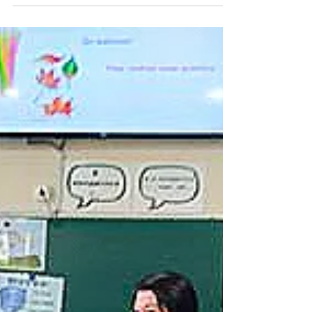
Методична робота
Піклування про
ментальне здоров’я
Сучасні педагоги працюють в умовах
підвищеного емоційного навантаження,
невизначеності та постійних змін. Війна,
соціальні виклики, дистанційне та змішане
навчання, відповідальність за дітей і молодь
— усе це суттєво впливає на ментальне
здоров’я освітян. Турбота про психологічний
добробут педагогів стає не лише особистою
справою, а й важливою компонентою
якісного освітнього процесу. Саме тому
психолого-педагогічний тренінг
«Психологічні аспекти піклування про
ментальне здоро