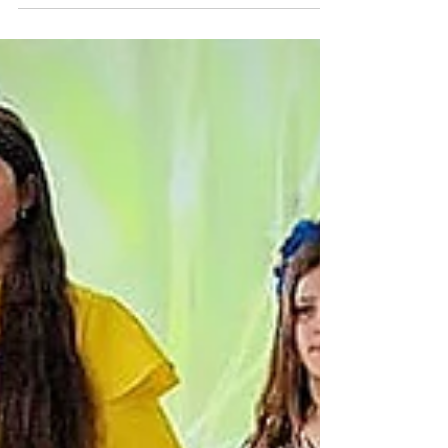
прихована шкода?», який об’єднав учнів та
вчителів різних предметів у спільному
дослідженні важливості вітамінів для
здоров’я людини. Протягом тижня школярі
брали участь у творчих, дослідницьких та
практичних проєктах, поєднуючи знання з
біології, хімії, математики, географії,
української мови та інших навчальних
дисциплін. Учні 5–6 класів досліджували
власний щоденний раціон та визначали,
скільки ві