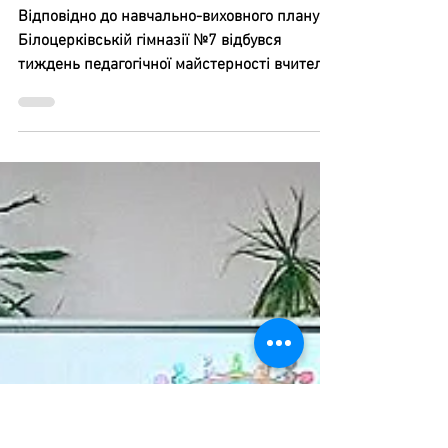
8 груд. 2025 р.
Методична робота
Розкриваємо таланти та
ділимося досвідом
Відповідно до навчально-виховного плану у
Білоцерківській гімназії №7 відбувся
тиждень педагогічної майстерності вчителів
початкових класів. Протягом тижня наші
вчителі ділилися власним досвідом,
демонструючи ефективні методики