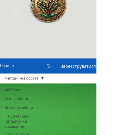
Зареєструватися
Новини
Методична робота
All Posts
Оголошення
Виховна робота
Національно-
патріотичне
виховання