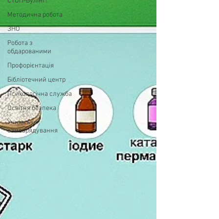
СТОП-Булінг!
Методична робота
ЗНО
Робота з
обдарованими
Профорієнтація
Бібліотечний центр
Психологічна служба
Освітня безпека
Учнівське
самоврядування